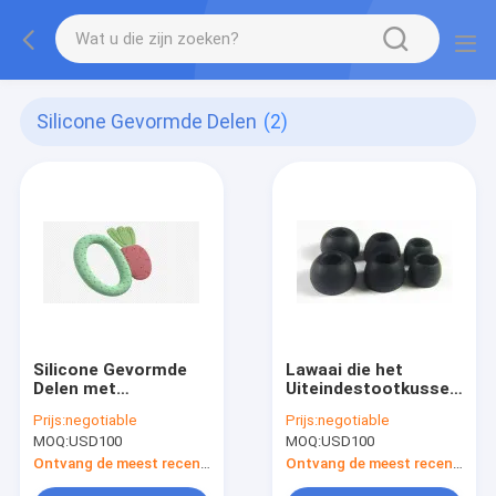
Silicone Gevormde Delen
(2)
Silicone Gevormde
Lawaai die het
Delen met
Uiteindestootkussen
Verschillende
Bud Cushion
Prijs:
negotiable
Prijs:
negotiable
Vormende het
Earphone
MOQ:
USD100
MOQ:
USD100
Silicone Rubberdelen
Accessories
van de
annuleren van het
Ontvang de meest recente Prijs
Ontvang de meest recente Prijs
Kleurendouane
Siliconeoor