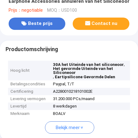
Earphone Accessories annuleren van het Siliconeoor
Prijs：negotiable
MOQ：USD100
Beste prijs
Contact nu
Productomschrijving
,
30A het Uiteinde van het siliconeoor
Het gevormde Uiteinde van het
Hoog licht
Siliconeoor
,
Eartipsilicone Gevormde Delen
Betalingscondities
Paypal, T/T
Certificering
A2280010218101002E
Levering vermogen
31.200.000 PCs/maand
Levertijd
8 werkdagen
Merknaam
BOALV
Bekijk meer