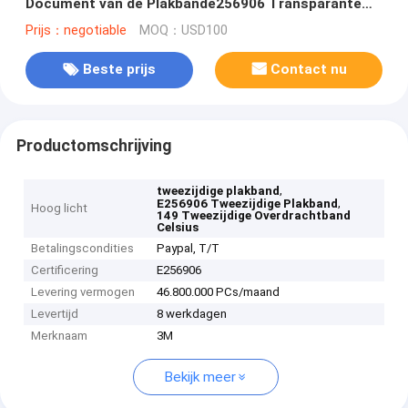
Document van de Plakbande256906 Transparante
Overdracht
Prijs：negotiable
MOQ：USD100
Beste prijs
Contact nu
Productomschrijving
,
tweezijdige plakband
,
E256906 Tweezijdige Plakband
Hoog licht
149 Tweezijdige Overdrachtband
Celsius
Betalingscondities
Paypal, T/T
Certificering
E256906
Levering vermogen
46.800.000 PCs/maand
Levertijd
8 werkdagen
Merknaam
3M
Bekijk meer