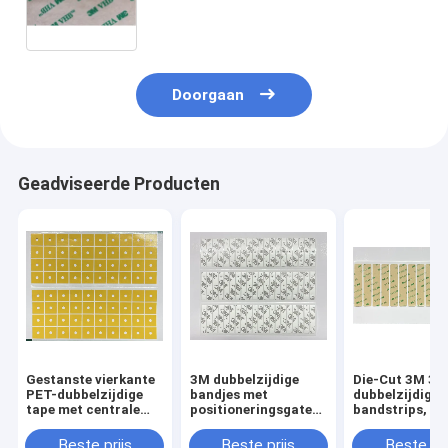
Overdracht
Doorgaan
Geadviseerde Producten
Gestanste vierkante
3M dubbelzijdige
Die-Cut 3M 3
PET-dubbelzijdige
bandjes met
dubbelzijdige
tape met centrale
positioneringsgaten,
bandstrips, C
positioneringsgaten,
gesneden, hoge kleef
Cut Strong Ad
acrylkleefstof met
en geen residu, voor
voor LSE Plast
Beste prijs
Beste prijs
Beste pri