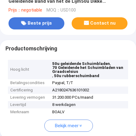
Geleidende Band van het de Lijm50u Dikke
Rubberschuim
Prijs：negotiable
MOQ：USD100
Beste prijs
Contact nu
Productomschrijving
,
50u geleidende Schuimbladen
70 Geleidende het Schuimbladen van
Hoog licht
Graadcelsius
,
50u rubberschuimband
Betalingscondities
Paypal, T/T
Certificering
A2180247636101002
Levering vermogen
31.200.000 PCs/maand
Levertijd
8 werkdagen
Merknaam
BOALV
Bekijk meer