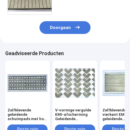
Rubberschuim
Doorgaan
Geadviseerde Producten
Zelfklevende
V-vormige vergulde
Zelfklevende
geleidende
EMI-afscherming
vierkant EMI
schuimpads met hol
Geleidende
geleidende
frame | Aangepaste
schuimpads,
schuimkussens
gestanste EMI-
zelfklevende
vergulde
Beste prijs
Beste prijs
Beste pri