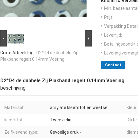
Betalen & Verzen
Min. bestelaantal
Prijs:
Verpakking Detail
Levertijd:
Betalingsconditi
Grote Afbeelding :
D2*D4 de dubbele Zij
Levering vermog
Plakband regelt 0.14mm Voering
Contact
D2*D4 de dubbele Zij Plakband regelt 0.14mm Voering
beschrijving
Materiaal:
acrylate kleefstof en weefsel
Kleur:
kleefstof:
Tweezijdig
Dikte:
Zelfklevend type:
Gevoelige druk -
diame