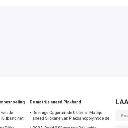
LAA
enbesnoeiing
De matrijs sneed Plakband
 van de
De enige Opgeruimde 0.05mm Matrijs
 Klitband het
sneed Siloxane van Plakbandpolyimide de
rstand
Film van de HUISDIERENversie