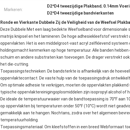
D2*D4 tweezijdige Plakband
,
0.14mm Voeri
Markeren:
D2*D4 tweezijdige bandvierkanten
Ronde en Vierkante Dubbele Zij de Veiligheid van de Weefsel Plak
Deze Dubbele Met een laag bedekte Weefselband voor dimensionale sta
matrijs knipsel en het lamineren. De hoge adhesiekleefstof verstrek
oppervlakten. Het is een middelgroot-vast acryl zelfklevend systeem 
holdingsmacht kenmerken op hoge temperatuur. Alle banden hebben ee
schuim en andere substraten kan toevoegen. De drager verstrekt ook
het die-cutting.
Toepassingstechnieken: De bandsterkte is afhankelijk van de hoeveel
oppervlaktecontact. De vaste hulp van de toepassingsdruk ontwikkelt
Om optimale adhesie te verkrijgen, moeten de oppervlakten plakkend
typische oppervlaktereinigingoplosmiddelen zijn isopropyl alcohol of 
De ideale de temperatuurwaaier van de bandtoepassing is 70°F aan 10
op oppervlakten bij temperaturen onder 50°F (10°C) wordt niet geadv
gemakkelijk aan te hangen. Nochtans, zodra over het algemeen bevredi
temperatuurholding.
Toepassingsmateriaal: Om kleefstoffen in een breed Webformaat toe 