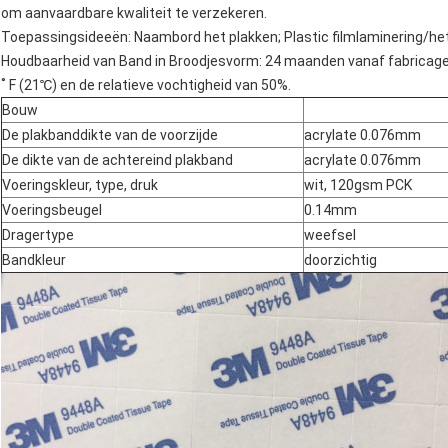
om aanvaardbare kwaliteit te verzekeren.
Toepassingsideeën: Naambord het plakken; Plastic filmlaminering/het
Houdbaarheid van Band in Broodjesvorm: 24 maanden vanaf fabricaged
˚ F (21℃) en de relatieve vochtigheid van 50%.
Bouw
De plakbanddikte van de voorzijde
acrylate 0.076mm
De dikte van de achtereind plakband
acrylate 0.076mm
Voeringskleur, type, druk
wit, 120gsm PCK
Voeringsbeugel
0.14mm
Dragertype
weefsel
Bandkleur
doorzichtig