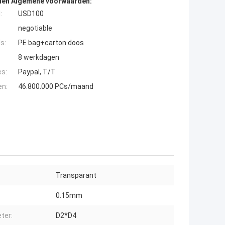
den Algemene voorwaarden:
:
USD100
negotiable
s:
PE bag+carton doos
8 werkdagen
es:
Paypal, T/T
en:
46.800.000 PCs/maand
Transparant
0.15mm
ter:
D2*D4