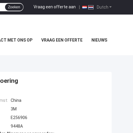
Vraag een offerte aan
|
Dutch
Zoeken
CT MET ONS OP
VRAAG EEN OFFERTE
NIEUWS
Voering
mst:
China
3M
E256906
9448A