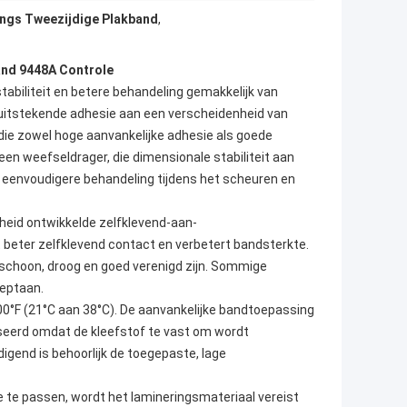
ngs Tweezijdige Plakband
,
band 9448A Controle
biliteit en betere behandeling gemakkelijk van
t uitstekende adhesie aan een verscheidenheid van
die zowel hoge aanvankelijke adhesie als goede
n weefseldrager, die dimensionale stabiliteit aan
 eenvoudigere behandeling tijdens het scheuren en
heid ontwikkelde zelfklevend-aan-
 beter zelfklevend contact en verbetert bandsterkte.
 schoon, droog en goed verenigd zijn. Sommige
heptaan.
0°F (21°C aan 38°C). De aanvankelijke bandtoepassing
iseerd omdat de kleefstof te vast om wordt
gend is behoorlijk de toegepaste, lage
te passen, wordt het lamineringsmateriaal vereist