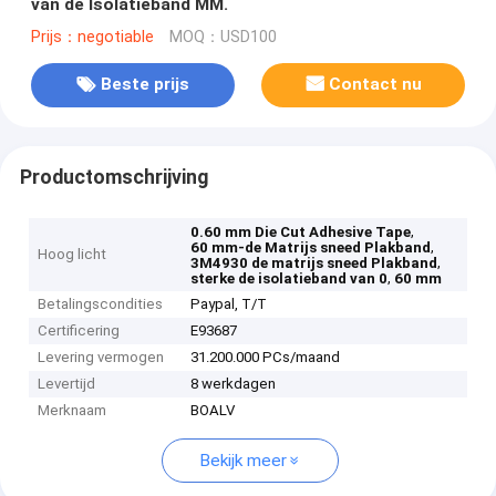
van de Isolatieband MM.
Prijs：negotiable
MOQ：USD100
Beste prijs
Contact nu
Productomschrijving
,
0.60 mm Die Cut Adhesive Tape
,
60 mm-de Matrijs sneed Plakband
Hoog licht
,
3M4930 de matrijs sneed Plakband
,
sterke de isolatieband van 0
60 mm
Betalingscondities
Paypal, T/T
Certificering
E93687
Levering vermogen
31.200.000 PCs/maand
Levertijd
8 werkdagen
Merknaam
BOALV
Bekijk meer