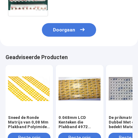
Isolatieband MM.
Doorgaan
Geadviseerde Producten
Sneed de Ronde
0.048mm LCD
De prikmatrijs
Matrijs van 0,08 Mm
Kenteken die
Dubbel Met een
Plakband Polyimide
Plakband 4972
bedekt Materi
250 Bestand Celsius
opzetten Acrylate
0.15mm van d
Samenstellingsmateriaal
Weefselband 
Beste prijs
Beste prijs
Beste pri